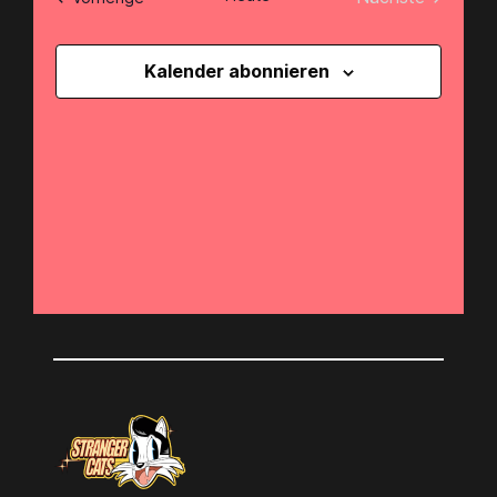
Nav
Veranstaltun
Kalender abonnieren