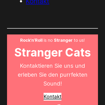
Kontakt
Rock’n’Roll
is no
Stranger
to us!
Stranger Cats
Kontaktieren Sie uns und
erleben Sie den purrfekten
Sound!
Kontakt